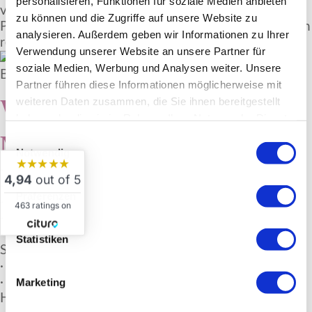
personalisieren, Funktionen für soziale Medien anbieten
verbessern und zu festigen. Ebenso können Narben,
zu können und die Zugriffe auf unsere Website zu
Pigmentstörungen und Dehnungsstreifen erfolgreich
analysieren. Außerdem geben wir Informationen zu Ihrer
reduziert werden.
Verwendung unserer Website an unsere Partner für
soziale Medien, Werbung und Analysen weiter. Unsere
Partner führen diese Informationen möglicherweise mit
Welche Vorteile bietet
weiteren Daten zusammen, die Sie ihnen bereitgestellt
haben oder die sie im Rahmen Ihrer Nutzung der Dienste
gesammelt haben.
Micro-, & Nano Needling?
Einwilligungsauswahl
Notwendig
★★★★★
· Verminderung von Falten und Linien
4,94
out of 5
· Hautverjüngung
Präferenzen
· Regeneration gealterter Haut
463 ratings on
· Verbesserung von Narben verschiedener Art
· Reduktion von Dehnungs- und
Statistiken
Schwangerschaftsstreifen
· Aufhellung von Pigmentstörungen
· Porenverkleinerung und Verfeinerung des
Marketing
Hautbildes