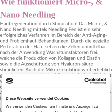
Wie funktioniert Micro-, &
Nano Needling
Hautregeneration durch Stimulation! Das Micro-, &
Nano Needling mittels Needling Pen ist ein sehr
erfolgreiches Verfahren im Bereich der Anti-Aging-
und Problemhaut-Behandlungen. Durch die gezielte
Perforation der Haut setzen die Zellen unmittelbar
nach der Anwendung Wachstumsfaktoren frei,
welche die Produktion von Kollagen und Elastin
sowie die Ausschüttung von Hyaluron-säure
stimulieren. Auch die Mikrozirkulation wird erheblich
gesteigert, was zu einer erhöhten Aufnahmefähigkeit
von aufgetragenen Wirkstoffen und somit zu einem
deutlich verbesserten Hautergebnis führt. Die nicht-
Ablative Hautverjüngungs-Technik ermöglicht es, die
Diese Webseite verwendet Cookies
Haut an Gesicht, Augen,
Wir verwenden Cookies, um Inhalte und Anzeigen zu
Lippen, Hals, Dekolleté, Körper und Händen zu