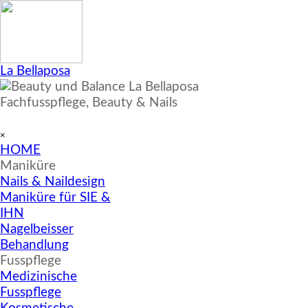
Direkt zum Seiteninhalt
La Bellaposa
Fachfusspflege, Beauty & Nails
Menü überspringen
×
HOME
▼
Maniküre
Nails & Naildesign
Maniküre für SIE &
IHN
Nagelbeisser
Behandlung
▼
Fusspflege
Medizinische
Fusspflege