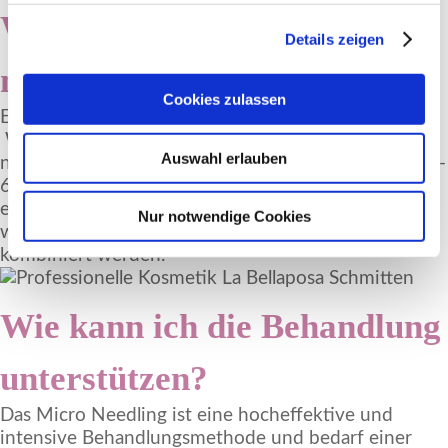
Wieviele Behandlungen sind
Details zeigen
notwendig?
Cookies zulassen
Erste spürbare Ergebnisse stellen sich nach ca. 2-3
Wochen nach der ersten Behandlung ein. Um
Auswahl erlauben
nachhaltig die Hautstruktur zu verbessern werden 3-
6 Behandlungen im Abstand von jeweils 4 Wochen
empfohlen. Je nach Hautzustand können auch
Nur notwendige Cookies
weitere apparative Anwendungen erfolgreich
kombiniert werden.
Wie kann ich die Behandlung
unterstützen?
Das Micro Needling ist eine hocheffektive und
intensive Behandlungsmethode und bedarf einer