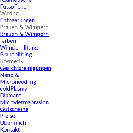
Kosmetische
Fusspflege
▼
Waxing
Enthaarungen
▼
Brauen & Wimpern
Brauen & Wimpern
färben
Wimpernlifting
Brauenlifting
▼
Kosmetik
Gesichtsreinigungen
Nano &
Microneedling
coldPlasma
Diamant
Microdermabrasion
Gutscheine
Preise
Über mich
Kontakt