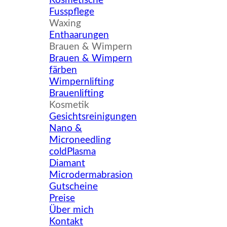
Kosmetische
Fusspflege
▼
Waxing
Enthaarungen
▼
Brauen & Wimpern
Brauen & Wimpern
färben
Wimpernlifting
Brauenlifting
▼
Kosmetik
Gesichtsreinigungen
Nano &
Microneedling
coldPlasma
Diamant
Microdermabrasion
Gutscheine
Preise
Über mich
Kontakt