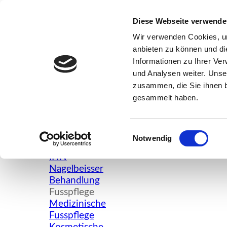
Direkt zum Seiteninhalt
Diese Webseite verwende
Wir verwenden Cookies, um
anbieten zu können und di
La Bellaposa
Informationen zu Ihrer Ve
und Analysen weiter. Unse
Fachfusspflege, Beauty & Nails
zusammen, die Sie ihnen b
Menü überspringen
gesammelt haben.
×
HOME
▼
Maniküre
Einwilligungsauswahl
Nails & Naildesign
Notwendig
Maniküre für SIE &
IHN
Nagelbeisser
Behandlung
▼
Fusspflege
Medizinische
Fusspflege